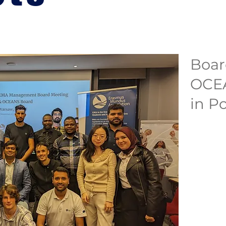
Boar
OCE
in P