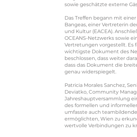
sowie geschätzte externe Gäs
Das Treffen begann mit einer
Bangeas, einer Vertreterin d
und Kultur (EACEA). Anschli
OCEANS-Netzwerks sowie ein a
Vertretungen vorgestellt. Es 
wichtigste Dokument des Netz
beschlossen, dass weiter dara
dass das Dokument die breit
genau widerspiegelt.
Patricia Morales Sanchez, S
Deviatko, Community Manager
Jahreshauptversammlung ein
des formellen und informelle
umfasste auch teambildende 
ermöglichten, Wien zu erku
wertvolle Verbindungen zu k