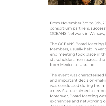
From November 3rd to 5th, 20
consortium partners, success
OCEANS Network in Warsaw,
The OCEANS Board Meeting is
Members, usually held in vario
end meeting took place in the
stakeholders from across the
from Mexico to Ukraine.
The event was characterised 
and important decision-maki
was conducted during the mee
a new Statute aimed to impr
Moreover, Board Meeting was 
exchanges and networking o