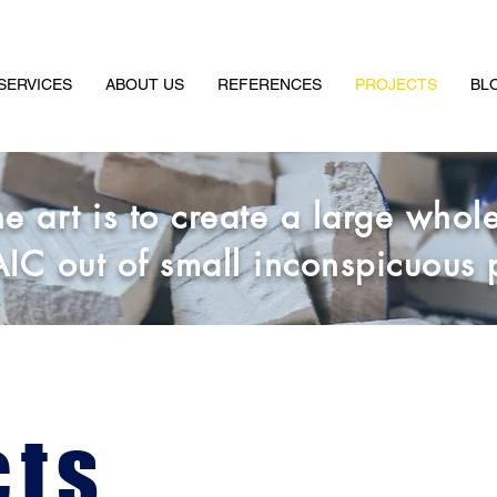
SERVICES
ABOUT US
REFERENCES
PROJECTS
BL
e art is to create a large whol
C out of small inconspicuous p
cts