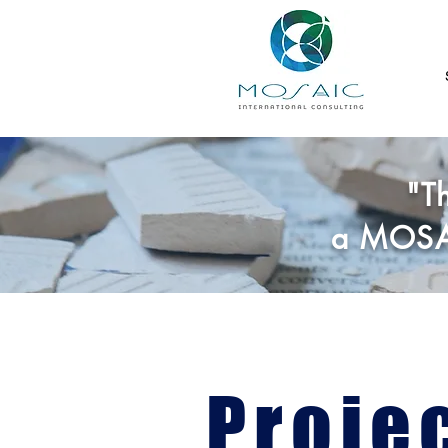
"Th
a MOSAI
Proje