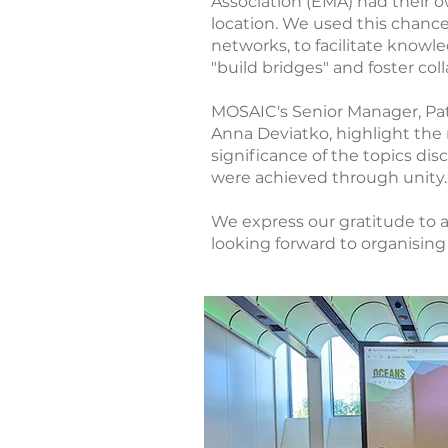
Association (EMA) had their
location. We used this chanc
networks, to facilitate know
"build bridges" and foster col
MOSAIC's Senior Manager, Pat
Anna Deviatko, highlight the
significance of the topics di
were achieved through unity
We express our gratitude to al
looking forward to organising