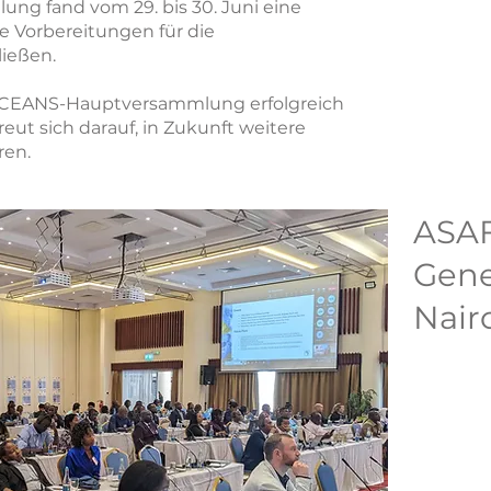
ng fand vom 29. bis 30. Juni eine
e Vorbereitungen für die
ließen.
e OCEANS-Hauptversammlung erfolgreich
eut sich darauf, in Zukunft weitere
ren.
ASAF
Gene
Nair