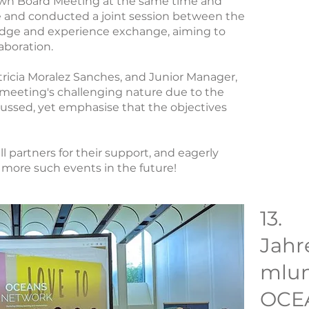
 own Board Meeting at the same time and
e and conducted a joint session between the
ledge and experience exchange, aiming to
laboration.
ricia Moralez Sanches, and Junior Manager,
 meeting's challenging nature due to the
scussed, yet emphasise that the objectives
.
l partners for their support, and eagerly
 more such events in the future!
13.
Jahr
mlun
OCE