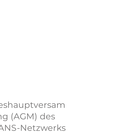
eshauptversam
g (AGM) des
ANS-Netzwerks