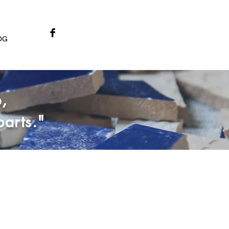
OG
e,
arts."