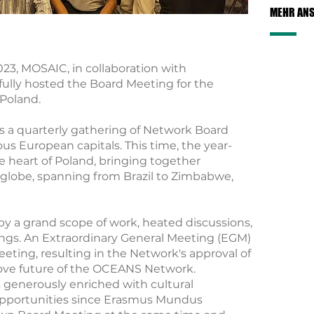
MEHR AN
23, MOSAIC, in collaboration with
fully hosted the Board Meeting for the
 Poland.
 a quarterly gathering of Network Board
us European capitals. This time, the year-
 heart of Poland, bringing together
 globe, spanning from Brazil to Zimbabwe,
by a grand scope of work, heated discussions,
ngs. An Extraordinary General Meeting (EGM)
ting, resulting in the Network's approval of
ove future of the OCEANS Network.
generously enriched with cultural
pportunities since Erasmus Mundus