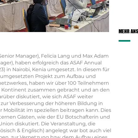
MEHR AN
Senior Manager), Felicia Lang und Max Adam
er), haben erfolgreich das ASAF Annual
23) in Nairobi, Kenia umgesetzt. In diesem für
 umgesetzten Projekt zum Aufbau und
etzwerkes, haben wir über 100 Teilnehmern
n Kontinent zusammen gebracht und an den
über diskutiert, wie sich ASAF weiter
 zur Verbesserung der höheren Bildung in
 Mobilität im speziellen beitragen kann. Dies
ernen Gästen, wie der EU Botschafterin und
Union diskutiert. Die Veranstaltung, die
ösisch & Englisch) angelegt war bot auch viel
ppen, zur Vernetzung bzw. dem Aufbau eines